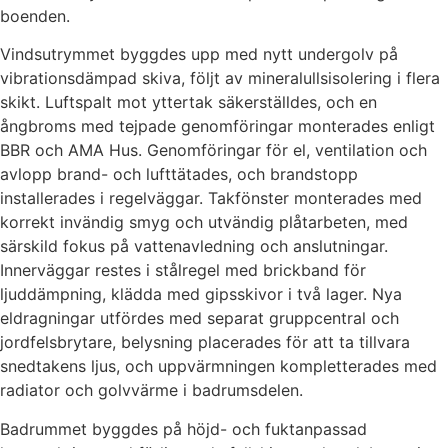
boenden.
Vindsutrymmet byggdes upp med nytt undergolv på
vibrationsdämpad skiva, följt av mineralullsisolering i flera
skikt. Luftspalt mot yttertak säkerställdes, och en
ångbroms med tejpade genomföringar monterades enligt
BBR och AMA Hus. Genomföringar för el, ventilation och
avlopp brand- och lufttätades, och brandstopp
installerades i regelväggar. Takfönster monterades med
korrekt invändig smyg och utvändig plåtarbeten, med
särskild fokus på vattenavledning och anslutningar.
Innerväggar restes i stålregel med brickband för
ljuddämpning, klädda med gipsskivor i två lager. Nya
eldragningar utfördes med separat gruppcentral och
jordfelsbrytare, belysning placerades för att ta tillvara
snedtakens ljus, och uppvärmningen kompletterades med
radiator och golvvärme i badrumsdelen.
Badrummet byggdes på höjd- och fuktanpassad