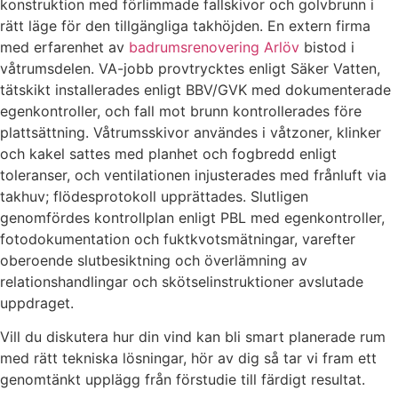
konstruktion med förlimmade fallskivor och golvbrunn i
rätt läge för den tillgängliga takhöjden. En extern firma
med erfarenhet av
badrumsrenovering Arlöv
bistod i
våtrumsdelen. VA-jobb provtrycktes enligt Säker Vatten,
tätskikt installerades enligt BBV/GVK med dokumenterade
egenkontroller, och fall mot brunn kontrollerades före
plattsättning. Våtrumsskivor användes i våtzoner, klinker
och kakel sattes med planhet och fogbredd enligt
toleranser, och ventilationen injusterades med frånluft via
takhuv; flödesprotokoll upprättades. Slutligen
genomfördes kontrollplan enligt PBL med egenkontroller,
fotodokumentation och fuktkvotsmätningar, varefter
oberoende slutbesiktning och överlämning av
relationshandlingar och skötselinstruktioner avslutade
uppdraget.
Vill du diskutera hur din vind kan bli smart planerade rum
med rätt tekniska lösningar, hör av dig så tar vi fram ett
genomtänkt upplägg från förstudie till färdigt resultat.